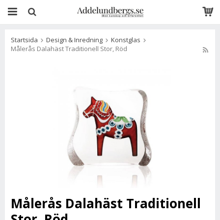
Startsida
Design & Inredning
Konstglas
Målerås Dalahäst Traditionell Stor, Röd
Målerås Dalahäst Traditionell
Stor, Röd