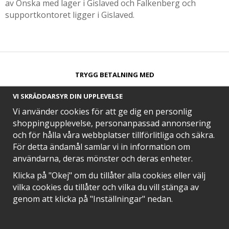
av Önska med lager i Gislaved och Falkenberg och
supportkontoret ligger i Gislaved.
TRYGG BETALNING MED​
VI SKRÄDDARSYR DIN UPPLEVELSE
Vi använder cookies för att ge dig en personlig
shoppingupplevelse, personanpassad annonsering
och för hålla våra webbplatser tillförlitliga och säkra.
SNABB LEVERANS MED
För detta ändamål samlar vi in information om
användarna, deras mönster och deras enheter.
Klicka på "Okej" om du tillåter alla cookies eller välj
vilka cookies du tillåter och vilka du vill stänga av
EN DEL AV
genom att klicka på "Inställningar" nedan.