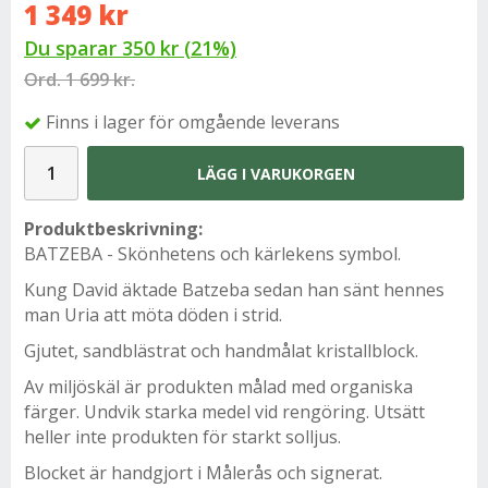
1 349 kr
Du sparar
350 kr
(
21
%)
Ord.
1 699 kr.
Finns i lager för omgående leverans
LÄGG I VARUKORGEN
Produktbeskrivning:
BATZEBA - Skönhetens och kärlekens symbol.
Kung David äktade Batzeba sedan han sänt hennes
man Uria att möta döden i strid.
Gjutet, sandblästrat och handmålat kristallblock.
Av miljöskäl är produkten målad med organiska
färger. Undvik starka medel vid rengöring. Utsätt
heller inte produkten för starkt solljus.
Blocket är handgjort i Målerås och signerat.