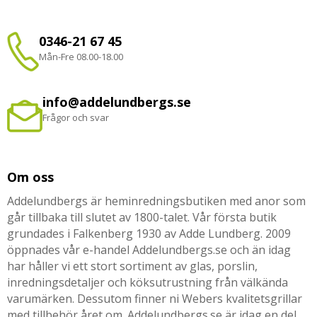
0346-21 67 45
Mån-Fre 08.00-18.00
info@addelundbergs.se
Frågor och svar
Om oss
Addelundbergs är heminredningsbutiken med anor som
går tillbaka till slutet av 1800-talet. Vår första butik
grundades i Falkenberg 1930 av Adde Lundberg. 2009
öppnades vår e-handel Addelundbergs.se och än idag
har håller vi ett stort sortiment av glas, porslin,
inredningsdetaljer och köksutrustning från välkända
varumärken. Dessutom finner ni Webers kvalitetsgrillar
med tillbehör året om. Addelundbergs.se är idag en del