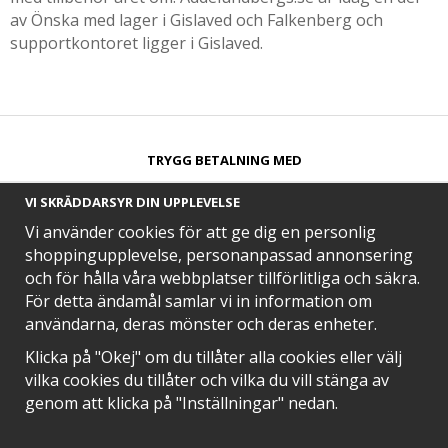
av Önska med lager i Gislaved och Falkenberg och
supportkontoret ligger i Gislaved.
TRYGG BETALNING MED​
VI SKRÄDDARSYR DIN UPPLEVELSE
Vi använder cookies för att ge dig en personlig
shoppingupplevelse, personanpassad annonsering
och för hålla våra webbplatser tillförlitliga och säkra.
SNABB LEVERANS MED
För detta ändamål samlar vi in information om
användarna, deras mönster och deras enheter.
Klicka på "Okej" om du tillåter alla cookies eller välj
vilka cookies du tillåter och vilka du vill stänga av
EN DEL AV
genom att klicka på "Inställningar" nedan.