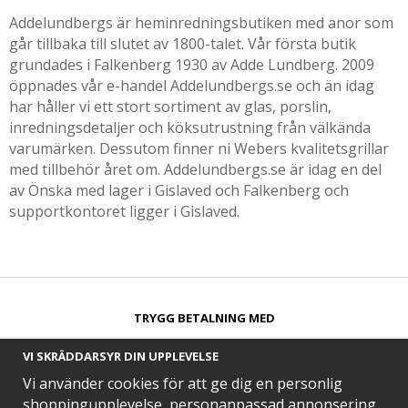
Addelundbergs är heminredningsbutiken med anor som
går tillbaka till slutet av 1800-talet. Vår första butik
grundades i Falkenberg 1930 av Adde Lundberg. 2009
öppnades vår e-handel Addelundbergs.se och än idag
har håller vi ett stort sortiment av glas, porslin,
inredningsdetaljer och köksutrustning från välkända
varumärken. Dessutom finner ni Webers kvalitetsgrillar
med tillbehör året om. Addelundbergs.se är idag en del
av Önska med lager i Gislaved och Falkenberg och
supportkontoret ligger i Gislaved.
TRYGG BETALNING MED​
VI SKRÄDDARSYR DIN UPPLEVELSE
Vi använder cookies för att ge dig en personlig
shoppingupplevelse, personanpassad annonsering