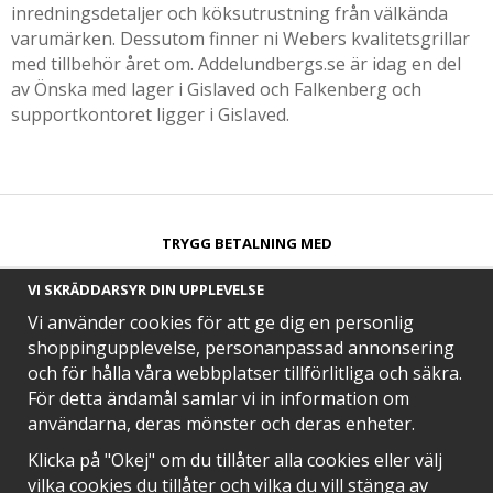
inredningsdetaljer och köksutrustning från välkända
varumärken. Dessutom finner ni Webers kvalitetsgrillar
med tillbehör året om. Addelundbergs.se är idag en del
av Önska med lager i Gislaved och Falkenberg och
supportkontoret ligger i Gislaved.
TRYGG BETALNING MED​
VI SKRÄDDARSYR DIN UPPLEVELSE
Vi använder cookies för att ge dig en personlig
shoppingupplevelse, personanpassad annonsering
och för hålla våra webbplatser tillförlitliga och säkra.
SNABB LEVERANS MED
För detta ändamål samlar vi in information om
användarna, deras mönster och deras enheter.
Klicka på "Okej" om du tillåter alla cookies eller välj
vilka cookies du tillåter och vilka du vill stänga av