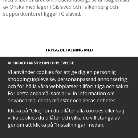
av Önska med lager i Gislaved och Falkenberg och
supportkontoret ligger i Gislaved.
TRYGG BETALNING MED​
VI SKRÄDDARSYR DIN UPPLEVELSE
Vi använder cookies för att ge dig en personlig
shoppingupplevelse, personanpassad annonsering
och för hålla våra webbplatser tillförlitliga och säkra.
SNABB LEVERANS MED
För detta ändamål samlar vi in information om
användarna, deras mönster och deras enheter.
Klicka på "Okej" om du tillåter alla cookies eller välj
vilka cookies du tillåter och vilka du vill stänga av
EN DEL AV
genom att klicka på "Inställningar" nedan.