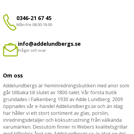
0346-21 67 45
Mån-Fre 08.00-18.00
info@addelundbergs.se
Frågor och svar
Om oss
Addelundbergs är heminredningsbutiken med anor som
går tillbaka till slutet av 1800-talet. Vår första butik
grundades i Falkenberg 1930 av Adde Lundberg. 2009
öppnades vår e-handel Addelundbergs.se och än idag
har håller vi ett stort sortiment av glas, porslin,
inredningsdetaljer och köksutrustning från välkända
varumärken. Dessutom finner ni Webers kvalitetsgrillar
med tillbehör året om. Addelundbergs.se är idag en del