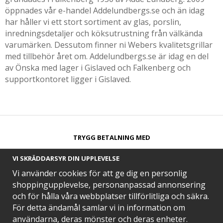
öppnades vår e-handel Addelundbergs.se och än idag
har håller vi ett stort sortiment av glas, porslin,
inredningsdetaljer och köksutrustning från välkända
varumärken. Dessutom finner ni Webers kvalitetsgrillar
med tillbehör året om. Addelundbergs.se är idag en del
av Önska med lager i Gislaved och Falkenberg och
supportkontoret ligger i Gislaved.
TRYGG BETALNING MED​
VI SKRÄDDARSYR DIN UPPLEVELSE
Vi använder cookies för att ge dig en personlig
shoppingupplevelse, personanpassad annonsering
och för hålla våra webbplatser tillförlitliga och säkra.
SNABB LEVERANS MED
För detta ändamål samlar vi in information om
användarna, deras mönster och deras enheter.