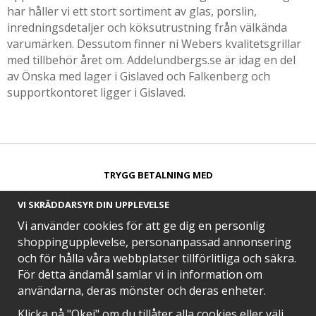
har håller vi ett stort sortiment av glas, porslin,
inredningsdetaljer och köksutrustning från välkända
varumärken. Dessutom finner ni Webers kvalitetsgrillar
med tillbehör året om. Addelundbergs.se är idag en del
av Önska med lager i Gislaved och Falkenberg och
supportkontoret ligger i Gislaved.
TRYGG BETALNING MED​
VI SKRÄDDARSYR DIN UPPLEVELSE
Vi använder cookies för att ge dig en personlig
shoppingupplevelse, personanpassad annonsering
och för hålla våra webbplatser tillförlitliga och säkra.
SNABB LEVERANS MED
För detta ändamål samlar vi in information om
användarna, deras mönster och deras enheter.
Klicka på "Okej" om du tillåter alla cookies eller välj