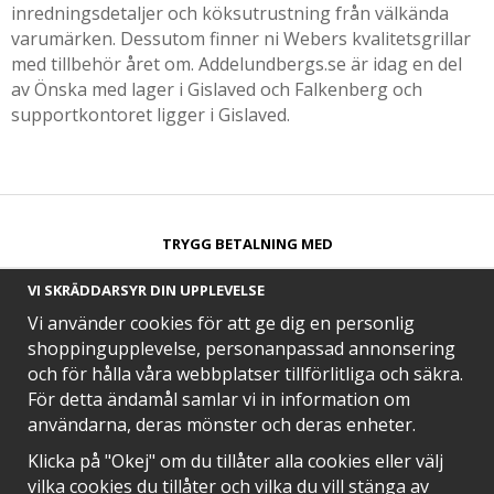
inredningsdetaljer och köksutrustning från välkända
varumärken. Dessutom finner ni Webers kvalitetsgrillar
med tillbehör året om. Addelundbergs.se är idag en del
av Önska med lager i Gislaved och Falkenberg och
supportkontoret ligger i Gislaved.
TRYGG BETALNING MED​
VI SKRÄDDARSYR DIN UPPLEVELSE
Vi använder cookies för att ge dig en personlig
shoppingupplevelse, personanpassad annonsering
och för hålla våra webbplatser tillförlitliga och säkra.
SNABB LEVERANS MED
För detta ändamål samlar vi in information om
användarna, deras mönster och deras enheter.
Klicka på "Okej" om du tillåter alla cookies eller välj
vilka cookies du tillåter och vilka du vill stänga av