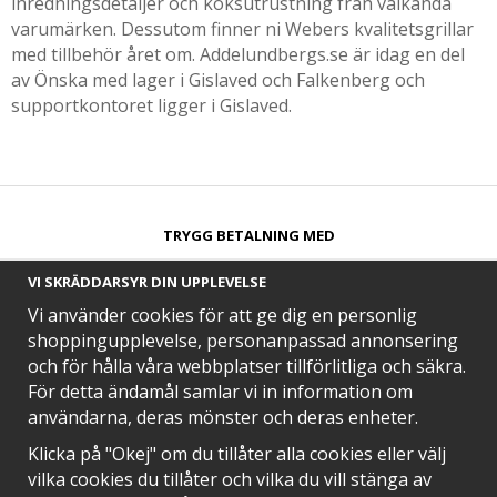
inredningsdetaljer och köksutrustning från välkända
varumärken. Dessutom finner ni Webers kvalitetsgrillar
med tillbehör året om. Addelundbergs.se är idag en del
av Önska med lager i Gislaved och Falkenberg och
supportkontoret ligger i Gislaved.
TRYGG BETALNING MED​
VI SKRÄDDARSYR DIN UPPLEVELSE
Vi använder cookies för att ge dig en personlig
shoppingupplevelse, personanpassad annonsering
och för hålla våra webbplatser tillförlitliga och säkra.
SNABB LEVERANS MED
För detta ändamål samlar vi in information om
användarna, deras mönster och deras enheter.
Klicka på "Okej" om du tillåter alla cookies eller välj
vilka cookies du tillåter och vilka du vill stänga av
EN DEL AV