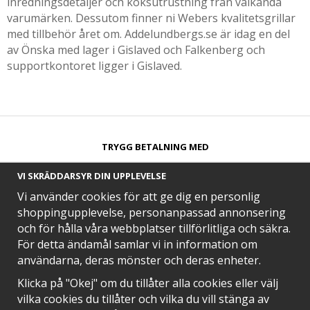
inredningsdetaljer och köksutrustning från välkända
varumärken. Dessutom finner ni Webers kvalitetsgrillar
med tillbehör året om. Addelundbergs.se är idag en del
av Önska med lager i Gislaved och Falkenberg och
supportkontoret ligger i Gislaved.
TRYGG BETALNING MED​
VI SKRÄDDARSYR DIN UPPLEVELSE
Vi använder cookies för att ge dig en personlig
shoppingupplevelse, personanpassad annonsering
och för hålla våra webbplatser tillförlitliga och säkra.
SNABB LEVERANS MED
För detta ändamål samlar vi in information om
användarna, deras mönster och deras enheter.
Klicka på "Okej" om du tillåter alla cookies eller välj
vilka cookies du tillåter och vilka du vill stänga av
EN DEL AV