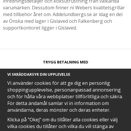
inredningsdetaljer och köksutrustning från välkända
varumärken. Dessutom finner ni Webers kvalitetsgrillar
med tillbehör året om. Addelundbergs.se är idag en del
av Önska med lager i Gislaved och Falkenberg och
supportkontoret ligger i Gislaved.
TRYGG BETALNING MED​
VI SKRÄDDARSYR DIN UPPLEVELSE
Vi använder cookies för att ge dig en personlig
shoppingupplevelse, personanpassad annonsering
och för hålla våra webbplatser tillförlitliga och säkra.
SNABB LEVERANS MED
För detta ändamål samlar vi in information om
användarna, deras mönster och deras enheter.
Klicka på "Okej" om du tillåter alla cookies eller välj
vilka cookies du tillåter och vilka du vill stänga av
EN DEL AV