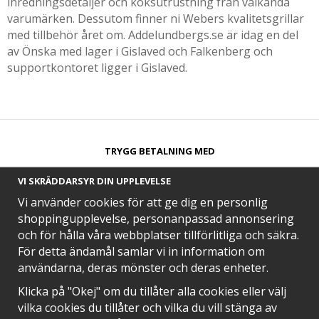
inredningsdetaljer och köksutrustning från välkända
varumärken. Dessutom finner ni Webers kvalitetsgrillar
med tillbehör året om. Addelundbergs.se är idag en del
av Önska med lager i Gislaved och Falkenberg och
supportkontoret ligger i Gislaved.
TRYGG BETALNING MED​
VI SKRÄDDARSYR DIN UPPLEVELSE
Vi använder cookies för att ge dig en personlig
shoppingupplevelse, personanpassad annonsering
och för hålla våra webbplatser tillförlitliga och säkra.
SNABB LEVERANS MED
För detta ändamål samlar vi in information om
användarna, deras mönster och deras enheter.
Klicka på "Okej" om du tillåter alla cookies eller välj
vilka cookies du tillåter och vilka du vill stänga av
EN DEL AV