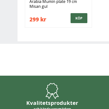
Arabia Mumin plate 19 cm
Misan gul
299 kr
KÖP
Kvalitetsprodukter
och kända varumärken