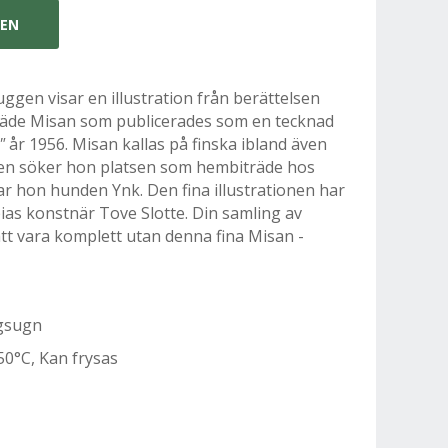
GEN
en visar en illustration från berättelsen
e Misan som publicerades som en tecknad
"
år 1956. Misan kallas på finska ibland även
ien söker hon platsen som hembiträde hos
r hon hunden Ynk. Den fina illustrationen har
bias konstnär Tove Slotte. Din samling av
 vara komplett utan denna fina Misan -
ågsugn
50°C, Kan frysas