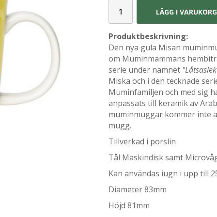
LÄGG I VARUKOR
Produktbeskrivning:
Den nya gula Misan muminmugg
om Muminmammans hembiträd
serie under namnet
"Låtsaslek
Miska och i den tecknade ser
Muminfamiljen och med sig ha
anpassats till keramik av Ara
muminmuggar kommer inte att
mugg.
Tillverkad i porslin
Tål Maskindisk samt Microv
Kan användas iugn i upp till 2
Diameter 83mm
Höjd 81mm