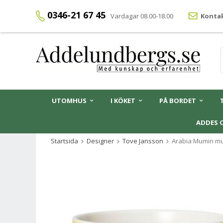
0346-21 67 45
Vardagar 08.00-18.00
Kontak
UTOMHUS
I KÖKET
PÅ BORDET
ADDES 
Startsida
Designer
Tove Jansson
Arabia Mumin mug