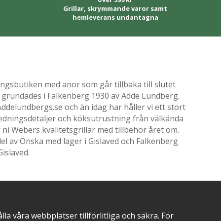
Grillar, skrymmande varor samt
hemleverans undantagna
gsbutiken med anor som går tillbaka till slutet
ik grundades i Falkenberg 1930 av Adde Lundberg.
delundbergs.se och än idag har håller vi ett stort
nredningsdetaljer och köksutrustning från välkända
i Webers kvalitetsgrillar med tillbehör året om.
el av Önska med lager i Gislaved och Falkenberg
Gislaved.
 våra webbplatser tillförlitliga och säkra. För
POSITIVA OMDÖMEN PÅ