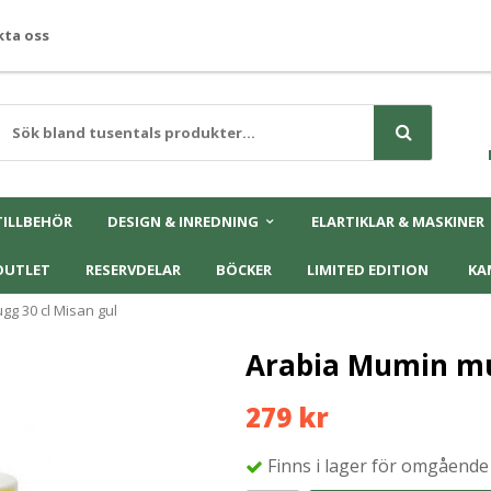
ta oss
TILLBEHÖR
DESIGN & INREDNING
ELARTIKLAR & MASKINER
OUTLET
RESERVDELAR
BÖCKER
LIMITED EDITION
KA
g 30 cl Misan gul
Arabia Mumin mu
279 kr
Finns i lager för omgående