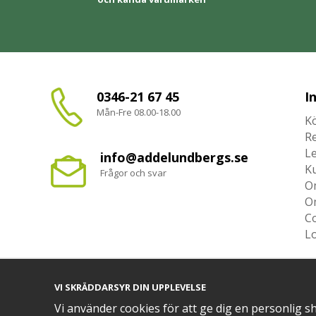
0346-21 67 45
I
Mån-Fre 08.00-18.00
Kö
R
L
info@addelundbergs.se
K
Frågor och svar
O
O
Co
L
VI SKRÄDDARSYR DIN UPPLEVELSE
Vi använder cookies för att ge dig en personlig s
TRYGG BETALNING MED​