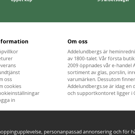
nformation
Om oss
pvillkor
Addelundbergs är heminrednin
eturer
av 1800-talet. Vår första but
everans
2009 öppnades vår e-handel Ad
undtjänst
sortiment av glas, porslin, i
m oss
varumärken. Dessutom finner n
m cookies
Addelundbergs.se är idag en d
okieinställningar
och supportkontoret ligger i 
ogga in
hoppingupplevelse, personanpassad annonsering och för hålla
SNABB LEVERANS MED
EN DEL AV