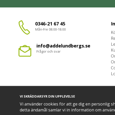
0346-21 67 45
I
Mån-Fre 08.00-18.00
Kö
R
L
info@addelundbergs.se
K
Frågor och svar
O
O
Co
L
VI SKRÄDDARSYR DIN UPPLEVELSE
TRYGG BETALNING MED​
Vi använder cookies för att ge dig en personlig s
detta ändamål samlar vi in information om använ