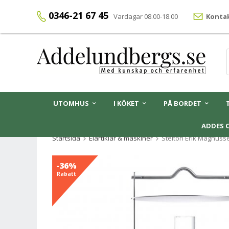
0346-21 67 45
Vardagar 08.00-18.00
Kontak
UTOMHUS
I KÖKET
PÅ BORDET
ADDES 
Startsida
Elartiklar & maskiner
Stelton Erik Magnusse
-36%
Rabatt