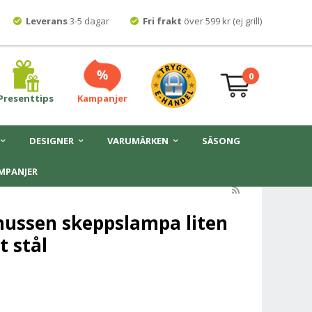
Leverans
3-5 dagar
Fri frakt
över 599 kr (ej grill)
0
Presenttips
Kampanjer
DESIGNER
VARUMÄRKEN
SÄSONG
MPANJER
nussen skeppslampa liten
t stål