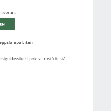
 leverans
GEN
keppslampa Liten
ignklassiker i polerat rostfritt stål.