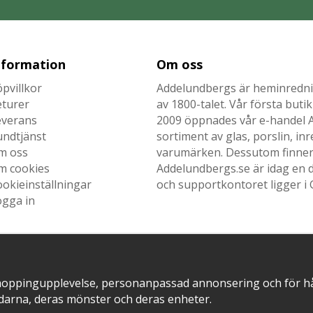
nformation
Om oss
pvillkor
Addelundbergs är heminrednin
eturer
av 1800-talet. Vår första but
everans
2009 öppnades vår e-handel Ad
undtjänst
sortiment av glas, porslin, i
m oss
varumärken. Dessutom finner n
m cookies
Addelundbergs.se är idag en d
okieinställningar
och supportkontoret ligger i 
ogga in
SNABB LEVERANS MED
EN DEL AV
hoppingupplevelse, personanpassad annonsering och för hålla
darna, deras mönster och deras enheter.