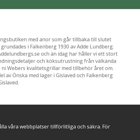
gsbutiken med anor som går tillbaka till slutet
ik grundades i Falkenberg 1930 av Adde Lundberg.
delundbergs.se och än idag har håller vi ett stort
nredningsdetaljer och köksutrustning från välkända
i Webers kvalitetsgrillar med tillbehör året om.
el av Önska med lager i Gislaved och Falkenberg
Gislaved.
POSITIVA OMDÖMEN PÅ
 våra webbplatser tillförlitliga och säkra. För