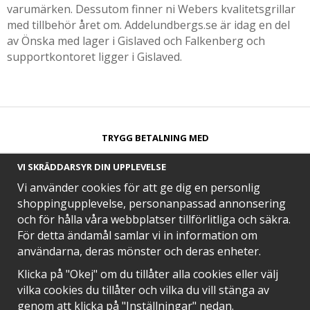
varumärken. Dessutom finner ni Webers kvalitetsgrillar
med tillbehör året om. Addelundbergs.se är idag en del
av Önska med lager i Gislaved och Falkenberg och
supportkontoret ligger i Gislaved.
TRYGG BETALNING MED​
VI SKRÄDDARSYR DIN UPPLEVELSE
Vi använder cookies för att ge dig en personlig
shoppingupplevelse, personanpassad annonsering
och för hålla våra webbplatser tillförlitliga och säkra.
SNABB LEVERANS MED
För detta ändamål samlar vi in information om
användarna, deras mönster och deras enheter.
Klicka på "Okej" om du tillåter alla cookies eller välj
vilka cookies du tillåter och vilka du vill stänga av
EN DEL AV
genom att klicka på "Inställningar" nedan.