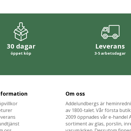
30 dagar
Leverans
öppet köp
3-5 arbetsdagar
nformation
Om oss
pvillkor
Addelundbergs är heminrednin
eturer
av 1800-talet. Vår första but
everans
2009 öppnades vår e-handel Ad
undtjänst
sortiment av glas, porslin, i
m oss
varumärken. Dessutom finner n