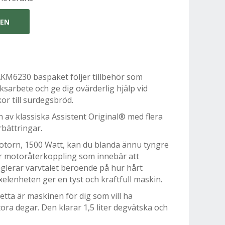
GEN
AKM6230 baspaket följer tillbehör som
ksarbete och ge dig ovärderlig hjälp vid
or till surdegsbröd.
 av klassiska Assistent Original® med flera
bättringar.
otorn, 1500 Watt, kan du blanda ännu tyngre
ar motoråterkoppling som innebär att
glerar varvtalet beroende på hur hårt
xelenheten ger en tyst och kraftfull maskin.
detta är maskinen för dig som vill ha
stora degar. Den klarar 1,5 liter degvätska och