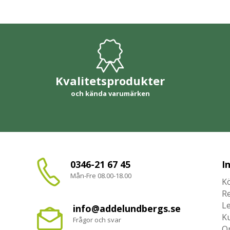
Kvalitetsprodukter
och kända varumärken
0346-21 67 45
I
Mån-Fre 08.00-18.00
Kö
R
L
info@addelundbergs.se
K
Frågor och svar
O