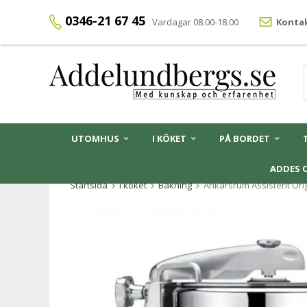
0346-21 67 45
Vardagar 08.00-18.00
Kontak
UTOMHUS
I KÖKET
PÅ BORDET
ADDES 
Startsida
I köket
Bakning
Ankarsrum Assistent Ori