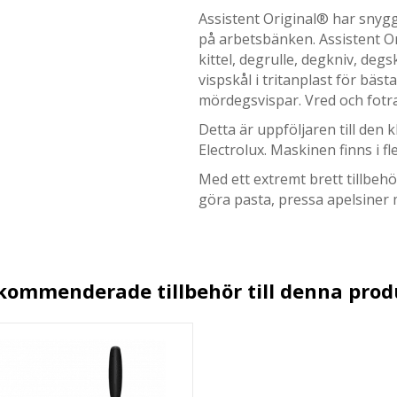
Assistent Original® har snygg 
på arbetsbänken. Assistent Ori
kittel, degrulle, degkniv, degs
vispskål i tritanplast för bäst
mördegsvispar. Vred och fotra
Detta är uppföljaren till den 
Electrolux. Maskinen finns i fl
Med ett extremt brett tillbeh
göra pasta, pressa apelsiner
kommenderade tillbehör till denna prod