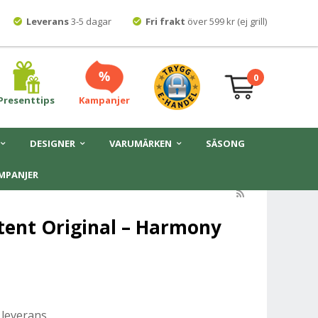
Leverans
3-5 dagar
Fri frakt
över 599 kr (ej grill)
0
Presenttips
Kampanjer
DESIGNER
VARUMÄRKEN
SÄSONG
MPANJER
tent Original – Harmony
 leverans