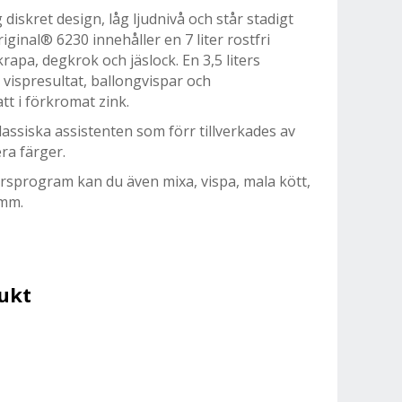
diskret design, låg ljudnivå och står stadigt
ginal® 6230 innehåller en 7 liter rostfri
krapa, degkrok och jäslock. En 3,5 liters
a vispresultat, ballongvispar och
tt i förkromat zink.
klassiska assistenten som förr tillverkades av
era färger.
örsprogram kan du även mixa, vispa, mala kött,
 mm.
ukt