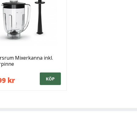
rsrum Mixerkanna inkl.
rpinne
99 kr
KÖP