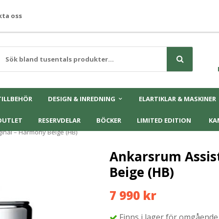
ta oss
TILLBEHÖR
DESIGN & INREDNING
ELARTIKLAR & MASKINER
OUTLET
RESERVDELAR
BÖCKER
LIMITED EDITION
KA
ginal – Harmony Beige (HB)
Ankarsrum Assis
Beige (HB)
7 990 kr
Finns i lager för omgående