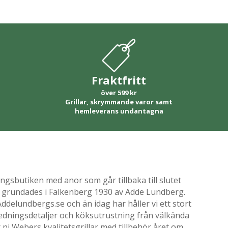
Fraktfritt
över 599 kr
Grillar, skrymmande varor samt
hemleverans undantagna
gsbutiken med anor som går tillbaka till slutet
ik grundades i Falkenberg 1930 av Adde Lundberg.
delundbergs.se och än idag har håller vi ett stort
nredningsdetaljer och köksutrustning från välkända
i Webers kvalitetsgrillar med tillbehör året om.