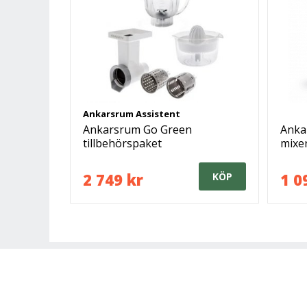
Ankarsrum Assistent
Ankarsrum Go Green
Anka
tillbehörspaket
mixe
2 749 kr
1 0
KÖP