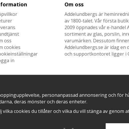
nformation
Om oss
pvillkor
Addelundbergs är heminrednin
eturer
av 1800-talet. Vår första but
everans
2009 öppnades vår e-handel Ad
undtjänst
sortiment av glas, porslin, i
m oss
varumärken. Dessutom finner n
m cookies
Addelundbergs.se är idag en d
okieinställningar
och supportkontoret ligger i 
ogga in
SNABB LEVERANS MED
EN DEL AV
hoppingupplevelse, personanpassad annonsering och för hålla
darna, deras mönster och deras enheter.
älj vilka cookies du tillåter och vilka du vill stänga av genom 