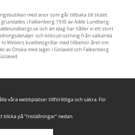
gsbutiken med anor som går tillbaka till slutet
ik grundades i Falkenberg 1930 av Adde Lundberg.
delundbergs.se och än idag har håller vi ett stort
nredningsdetaljer och köksutrustning från välkända
i Webers kvalitetsgrillar med tillbehör året om.
el av Önska med lager i Gislaved och Falkenberg
Gislaved.
POSITIVA OMDÖMEN PÅ
 våra webbplatser tillförlitliga och säkra. För
att klicka på "Inställningar" nedan.