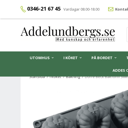
0346-21 67 45
Vardagar 08.00-18.00
Kontak
UTOMHUS
I KÖKET
PÅ BORDET
ADDES 
Startsida
I köket
Bakning
Dorre Beck Bakform Silik