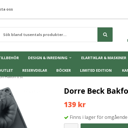
ta oss
TILLBEHÖR
DESIGN & INREDNING
ELARTIKLAR & MASKINER
OUTLET
RESERVDELAR
BÖCKER
LIMITED EDITION
KA
on Hallon 6 st
Dorre Beck Bakfo
139 kr
Finns i lager för omgående