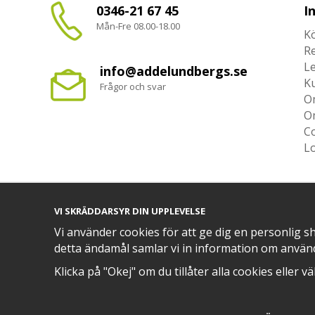
0346-21 67 45
I
Mån-Fre 08.00-18.00
Kö
R
L
info@addelundbergs.se
K
Frågor och svar
O
O
Co
L
VI SKRÄDDARSYR DIN UPPLEVELSE
TRYGG BETALNING MED​
Vi använder cookies för att ge dig en personlig s
detta ändamål samlar vi in information om använ
Klicka på "Okej" om du tillåter alla cookies eller v