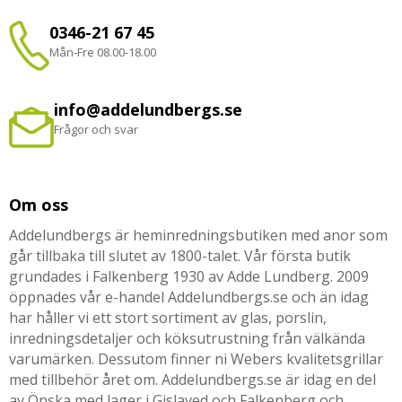
0346-21 67 45
Mån-Fre 08.00-18.00
info@addelundbergs.se
Frågor och svar
Om oss
Addelundbergs är heminredningsbutiken med anor som
går tillbaka till slutet av 1800-talet. Vår första butik
grundades i Falkenberg 1930 av Adde Lundberg. 2009
öppnades vår e-handel Addelundbergs.se och än idag
har håller vi ett stort sortiment av glas, porslin,
inredningsdetaljer och köksutrustning från välkända
varumärken. Dessutom finner ni Webers kvalitetsgrillar
med tillbehör året om. Addelundbergs.se är idag en del
av Önska med lager i Gislaved och Falkenberg och