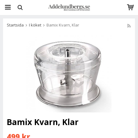
Startsida
I köket
Bamix Kvarn, Klar
Bamix Kvarn, Klar
499 kr