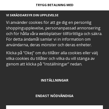
TRYGG BETALNING MED​
VI SKRÄDDARSYR DIN UPPLEVELSE
Vi använder cookies för att ge dig en personlig
shoppingupplevelse, personanpassad annonsering
och för hålla våra webbplatser tillförlitliga och säkra.
SNABB LEVERANS MED
För detta ändamål samlar vi in information om
användarna, deras mönster och deras enheter.
Klicka på "Okej" om du tillåter alla cookies eller välj
vilka cookies du tillåter och vilka du vill stänga av
EN DEL AV
genom att klicka på "Inställningar" nedan.
INSTÄLLNINGAR
POSITIVA OMDÖMEN PÅ
ENDAST NÖDVÄNDIGA