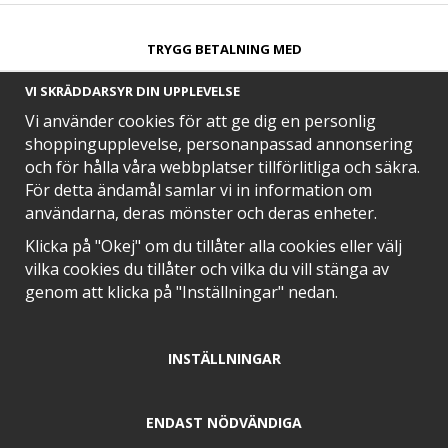
TRYGG BETALNING MED​
VI SKRÄDDARSYR DIN UPPLEVELSE
Vi använder cookies för att ge dig en personlig
shoppingupplevelse, personanpassad annonsering
och för hålla våra webbplatser tillförlitliga och säkra.
SNABB LEVERANS MED
För detta ändamål samlar vi in information om
användarna, deras mönster och deras enheter.
Klicka på "Okej" om du tillåter alla cookies eller välj
vilka cookies du tillåter och vilka du vill stänga av
EN DEL AV
genom att klicka på "Inställningar" nedan.
INSTÄLLNINGAR
POSITIVA OMDÖMEN PÅ
ENDAST NÖDVÄNDIGA