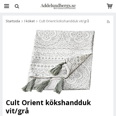
Startsida
I köket
Cult Orient kökshandduk vit/grå
Cult Orient kökshandduk
vit/grå