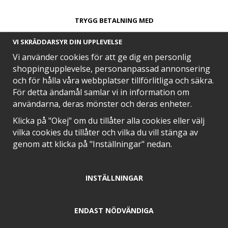
TRYGG BETALNING MED​
VI SKRÄDDARSYR DIN UPPLEVELSE
Vi använder cookies för att ge dig en personlig
shoppingupplevelse, personanpassad annonsering
och för hålla våra webbplatser tillförlitliga och säkra.
SNABB LEVERANS MED
För detta ändamål samlar vi in information om
användarna, deras mönster och deras enheter.
Klicka på "Okej" om du tillåter alla cookies eller välj
vilka cookies du tillåter och vilka du vill stänga av
EN DEL AV
genom att klicka på "Inställningar" nedan.
INSTÄLLNINGAR
POSITIVA OMDÖMEN PÅ
ENDAST NÖDVÄNDIGA