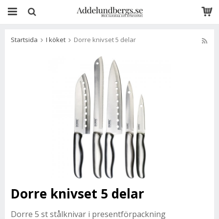
Startsida
I köket
Dorre knivset 5 delar
Dorre knivset 5 delar
Dorre 5 st stålknivar i presentförpackning