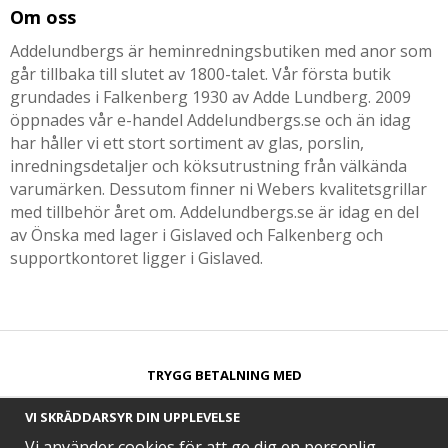
Om oss
Addelundbergs är heminredningsbutiken med anor som
går tillbaka till slutet av 1800-talet. Vår första butik
grundades i Falkenberg 1930 av Adde Lundberg. 2009
öppnades vår e-handel Addelundbergs.se och än idag
har håller vi ett stort sortiment av glas, porslin,
inredningsdetaljer och köksutrustning från välkända
varumärken. Dessutom finner ni Webers kvalitetsgrillar
med tillbehör året om. Addelundbergs.se är idag en del
av Önska med lager i Gislaved och Falkenberg och
supportkontoret ligger i Gislaved.
TRYGG BETALNING MED​
VI SKRÄDDARSYR DIN UPPLEVELSE
Vi använder cookies för att ge dig en personlig