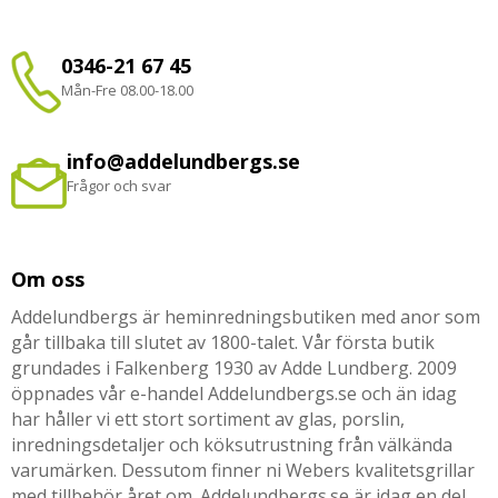
0346-21 67 45
Mån-Fre 08.00-18.00
info@addelundbergs.se
Frågor och svar
Om oss
Addelundbergs är heminredningsbutiken med anor som
går tillbaka till slutet av 1800-talet. Vår första butik
grundades i Falkenberg 1930 av Adde Lundberg. 2009
öppnades vår e-handel Addelundbergs.se och än idag
har håller vi ett stort sortiment av glas, porslin,
inredningsdetaljer och köksutrustning från välkända
varumärken. Dessutom finner ni Webers kvalitetsgrillar
med tillbehör året om. Addelundbergs.se är idag en del