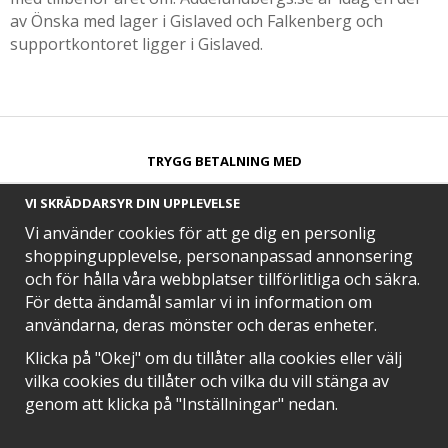
av Önska med lager i Gislaved och Falkenberg och
supportkontoret ligger i Gislaved.
TRYGG BETALNING MED​
VI SKRÄDDARSYR DIN UPPLEVELSE
Vi använder cookies för att ge dig en personlig
shoppingupplevelse, personanpassad annonsering
och för hålla våra webbplatser tillförlitliga och säkra.
SNABB LEVERANS MED
För detta ändamål samlar vi in information om
användarna, deras mönster och deras enheter.
Klicka på "Okej" om du tillåter alla cookies eller välj
vilka cookies du tillåter och vilka du vill stänga av
EN DEL AV
genom att klicka på "Inställningar" nedan.