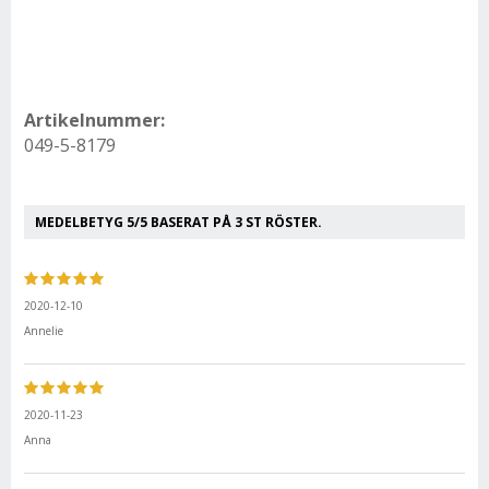
Artikelnummer:
049-5-8179
MEDELBETYG
5
/5 BASERAT PÅ
3
ST RÖSTER.
2020-12-10
Annelie
2020-11-23
Anna