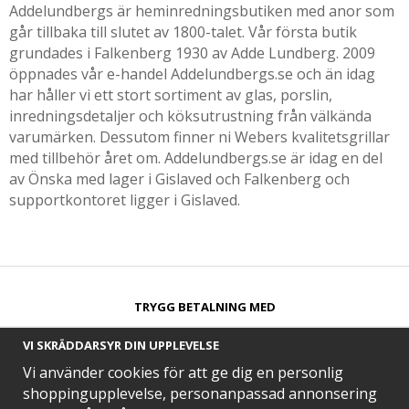
Addelundbergs är heminredningsbutiken med anor som
går tillbaka till slutet av 1800-talet. Vår första butik
grundades i Falkenberg 1930 av Adde Lundberg. 2009
öppnades vår e-handel Addelundbergs.se och än idag
har håller vi ett stort sortiment av glas, porslin,
inredningsdetaljer och köksutrustning från välkända
varumärken. Dessutom finner ni Webers kvalitetsgrillar
med tillbehör året om. Addelundbergs.se är idag en del
av Önska med lager i Gislaved och Falkenberg och
supportkontoret ligger i Gislaved.
TRYGG BETALNING MED​
VI SKRÄDDARSYR DIN UPPLEVELSE
Vi använder cookies för att ge dig en personlig
shoppingupplevelse, personanpassad annonsering