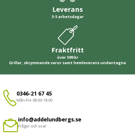
Leverans
3-5 arbetsdagar
Fraktfritt
över 599 kr
Grillar, skrymmande varor samt hemleverans undantagna
0346-21 67 45
Mån-Fre 08.00-18.00
info@addelundbergs.se
Frågor och svar