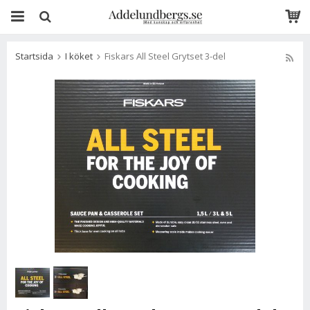
Startsida
I köket
Fiskars All Steel Grytset 3-del