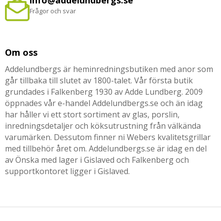
info@addelundbergs.se
Frågor och svar
Om oss
Addelundbergs är heminredningsbutiken med anor som
går tillbaka till slutet av 1800-talet. Vår första butik
grundades i Falkenberg 1930 av Adde Lundberg. 2009
öppnades vår e-handel Addelundbergs.se och än idag
har håller vi ett stort sortiment av glas, porslin,
inredningsdetaljer och köksutrustning från välkända
varumärken. Dessutom finner ni Webers kvalitetsgrillar
med tillbehör året om. Addelundbergs.se är idag en del
av Önska med lager i Gislaved och Falkenberg och
supportkontoret ligger i Gislaved.