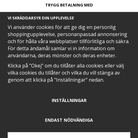
TRYGG BETALNING MED​
VI SKRÄDDARSYR DIN UPPLEVELSE
Vi använder cookies för att ge dig en personlig
shoppingupplevelse, personanpassad annonsering
och för hålla våra webbplatser tillförlitliga och säkra.
SNABB LEVERANS MED
För detta ändamål samlar vi in information om
användarna, deras mönster och deras enheter.
Klicka på "Okej" om du tillåter alla cookies eller välj
vilka cookies du tillåter och vilka du vill stänga av
EN DEL AV
genom att klicka på "Inställningar" nedan.
INSTÄLLNINGAR
POSITIVA OMDÖMEN PÅ
ENDAST NÖDVÄNDIGA