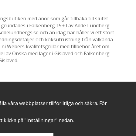
gsbutiken med anor som går tillbaka till slutet
ik grundades i Falkenberg 1930 av Adde Lundberg.
delundbergs.se och än idag har håller vi ett stort
nredningsdetaljer och köksutrustning från välkända
i Webers kvalitetsgrillar med tillbehör året om.
el av Önska med lager i Gislaved och Falkenberg
Gislaved.
POSITIVA OMDÖMEN PÅ
 våra webbplatser tillförlitliga och säkra. För
att klicka på "Inställningar" nedan.