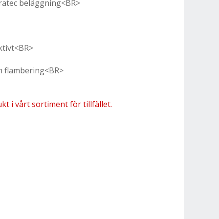
eratec beläggning<BR>
ktivt<BR>
om flambering<BR>
 i vårt sortiment för tillfället.