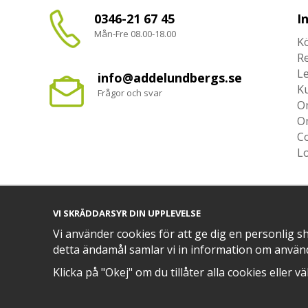
0346-21 67 45
I
Mån-Fre 08.00-18.00
Kö
R
L
info@addelundbergs.se
K
Frågor och svar
O
O
Co
L
VI SKRÄDDARSYR DIN UPPLEVELSE
TRYGG BETALNING MED​
Vi använder cookies för att ge dig en personlig s
detta ändamål samlar vi in information om använ
Klicka på "Okej" om du tillåter alla cookies eller v