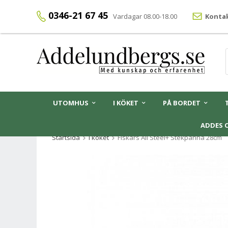
0346-21 67 45
Vardagar 08.00-18.00
Kontak
UTOMHUS
I KÖKET
PÅ BORDET
ADDES 
Startsida
I köket
Fiskars All Steel+ Stekpanna 28cm