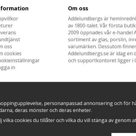
nformation
Om oss
pvillkor
Addelundbergs är heminrednin
eturer
av 1800-talet. Vår första but
everans
2009 öppnades vår e-handel Ad
undtjänst
sortiment av glas, porslin, i
m oss
varumärken. Dessutom finner n
m cookies
Addelundbergs.se är idag en d
okieinställningar
och supportkontoret ligger i 
ogga in
SNABB LEVERANS MED
EN DEL AV
hoppingupplevelse, personanpassad annonsering och för hålla
darna, deras mönster och deras enheter.
älj vilka cookies du tillåter och vilka du vill stänga av genom 