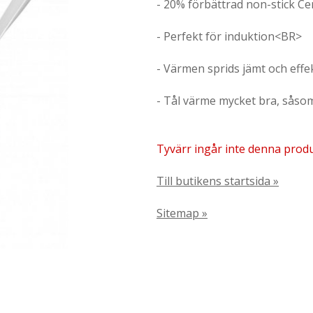
- 20% förbättrad non-stick C
- Perfekt för induktion<BR>
- Värmen sprids jämt och effe
- Tål värme mycket bra, sås
Tyvärr ingår inte denna produkt
Till butikens startsida »
Sitemap »