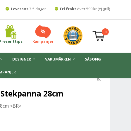
Leverans
3-5 dagar
Fri frakt
över 599 kr (ej grill)
0
Presenttips
Kampanjer
DESIGNER
VARUMÄRKEN
SÄSONG
MPANJER
l+ Stekpanna 28cm
 28cm <BR>