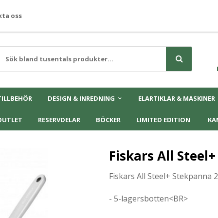
ta oss
TILLBEHÖR
DESIGN & INREDNING
ELARTIKLAR & MASKINER
OUTLET
RESERVDELAR
BÖCKER
LIMITED EDITION
KA
Fiskars All Stee
Fiskars All Steel+ Stekpanna
- 5-lagersbotten<BR>