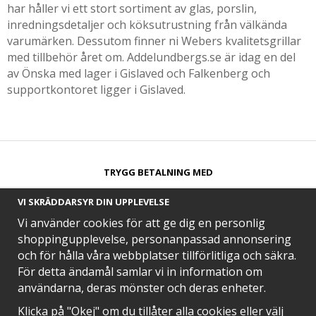
har håller vi ett stort sortiment av glas, porslin,
inredningsdetaljer och köksutrustning från välkända
varumärken. Dessutom finner ni Webers kvalitetsgrillar
med tillbehör året om. Addelundbergs.se är idag en del
av Önska med lager i Gislaved och Falkenberg och
supportkontoret ligger i Gislaved.
TRYGG BETALNING MED​
VI SKRÄDDARSYR DIN UPPLEVELSE
Vi använder cookies för att ge dig en personlig
shoppingupplevelse, personanpassad annonsering
och för hålla våra webbplatser tillförlitliga och säkra.
SNABB LEVERANS MED
För detta ändamål samlar vi in information om
användarna, deras mönster och deras enheter.
Klicka på "Okej" om du tillåter alla cookies eller välj