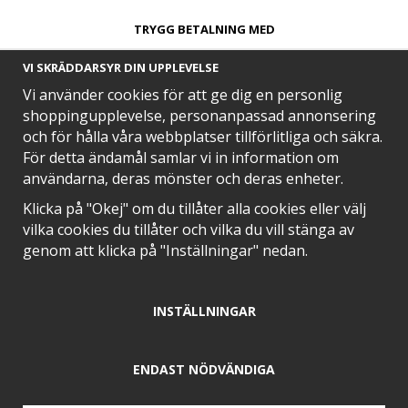
TRYGG BETALNING MED​
VI SKRÄDDARSYR DIN UPPLEVELSE
Vi använder cookies för att ge dig en personlig
shoppingupplevelse, personanpassad annonsering
och för hålla våra webbplatser tillförlitliga och säkra.
SNABB LEVERANS MED
För detta ändamål samlar vi in information om
användarna, deras mönster och deras enheter.
Klicka på "Okej" om du tillåter alla cookies eller välj
vilka cookies du tillåter och vilka du vill stänga av
EN DEL AV
genom att klicka på "Inställningar" nedan.
INSTÄLLNINGAR
POSITIVA OMDÖMEN PÅ
ENDAST NÖDVÄNDIGA