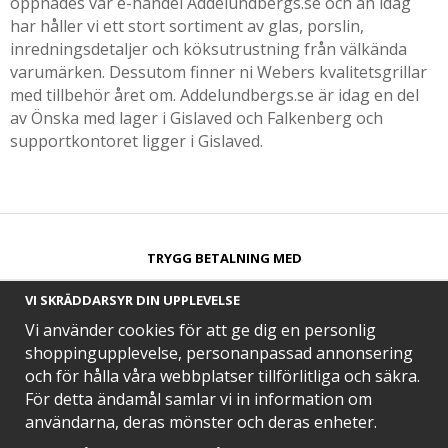
öppnades vår e-handel Addelundbergs.se och än idag
har håller vi ett stort sortiment av glas, porslin,
inredningsdetaljer och köksutrustning från välkända
varumärken. Dessutom finner ni Webers kvalitetsgrillar
med tillbehör året om. Addelundbergs.se är idag en del
av Önska med lager i Gislaved och Falkenberg och
supportkontoret ligger i Gislaved.
TRYGG BETALNING MED​
VI SKRÄDDARSYR DIN UPPLEVELSE
Vi använder cookies för att ge dig en personlig
shoppingupplevelse, personanpassad annonsering
och för hålla våra webbplatser tillförlitliga och säkra.
SNABB LEVERANS MED
För detta ändamål samlar vi in information om
användarna, deras mönster och deras enheter.