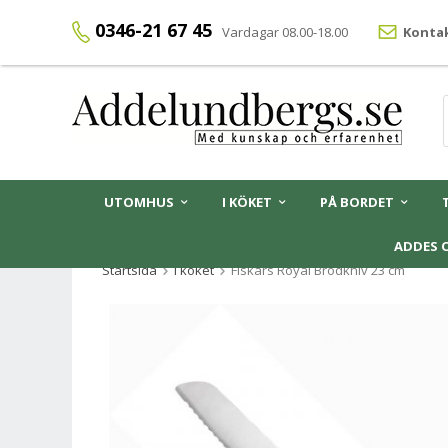
0346-21 67 45
Vardagar 08.00-18.00
Kontak
UTOMHUS
I KÖKET
PÅ BORDET
ADDES 
Startsida
I köket
Fiskars Royal Brödkniv 23 cm