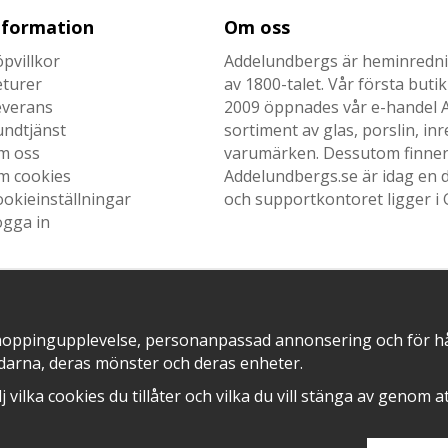
nformation
Om oss
pvillkor
Addelundbergs är heminrednin
eturer
av 1800-talet. Vår första but
everans
2009 öppnades vår e-handel Ad
undtjänst
sortiment av glas, porslin, i
m oss
varumärken. Dessutom finner n
m cookies
Addelundbergs.se är idag en d
okieinställningar
och supportkontoret ligger i 
ogga in
SNABB LEVERANS MED
EN DEL AV
hoppingupplevelse, personanpassad annonsering och för hålla
darna, deras mönster och deras enheter.
älj vilka cookies du tillåter och vilka du vill stänga av genom 