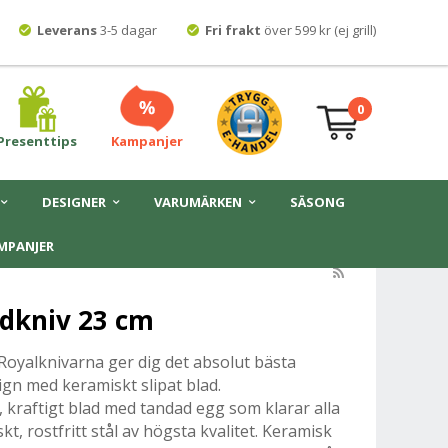
Leverans
3-5 dagar
Fri frakt
över 599 kr (ej grill)
0
Presenttips
Kampanjer
DESIGNER
VARUMÄRKEN
SÄSONG
MPANJER
ödkniv 23 cm
Royalknivarna ger dig det absolut bästa
ign med keramiskt slipat blad.
, kraftigt blad med tandad egg som klarar alla
t, rostfritt stål av högsta kvalitet. Keramisk