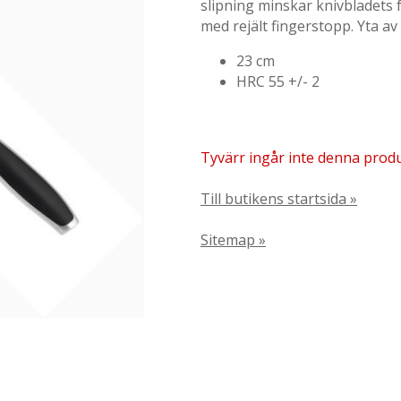
slipning minskar knivbladets f
med rejält fingerstopp. Yta a
23 cm
HRC 55 +/- 2
Tyvärr ingår inte denna produkt
Till butikens startsida »
Sitemap »