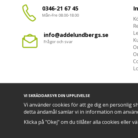
0346-21 67 45
I
Mån-Fre 08.00-18.00
Kö
R
L
info@addelundbergs.se
K
Frågor och svar
O
O
Co
L
VI SKRÄDDARSYR DIN UPPLEVELSE
TRYGG BETALNING MED​
Vi använder cookies för att ge dig en personlig s
detta ändamål samlar vi in information om använ
Klicka på "Okej" om du tillåter alla cookies eller v