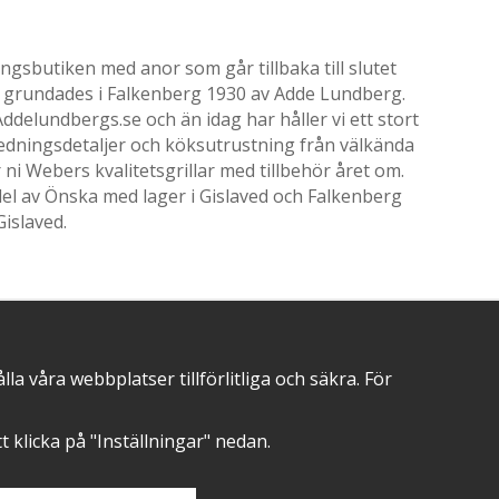
gsbutiken med anor som går tillbaka till slutet
ik grundades i Falkenberg 1930 av Adde Lundberg.
delundbergs.se och än idag har håller vi ett stort
nredningsdetaljer och köksutrustning från välkända
i Webers kvalitetsgrillar med tillbehör året om.
el av Önska med lager i Gislaved och Falkenberg
Gislaved.
POSITIVA OMDÖMEN PÅ
 våra webbplatser tillförlitliga och säkra. För
att klicka på "Inställningar" nedan.