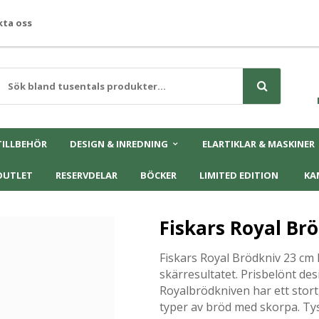
ta oss
TILLBEHÖR
DESIGN & INREDNING
ELARTIKLAR & MASKINER
OUTLET
RESERVDELAR
BÖCKER
LIMITED EDITION
KA
Fiskars Royal Br
Fiskars Royal Brödkniv 23 cm 
skärresultatet. Prisbelönt des
Royalbrödkniven har ett stort
typer av bröd med skorpa. Tysk