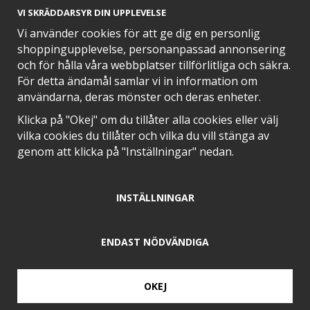
VI SKRÄDDARSYR DIN UPPLEVELSE
Vi använder cookies för att ge dig en personlig
shoppingupplevelse, personanpassad annonsering
och för hålla våra webbplatser tillförlitliga och säkra.
SNABB LEVERANS MED
För detta ändamål samlar vi in information om
användarna, deras mönster och deras enheter.
Klicka på "Okej" om du tillåter alla cookies eller välj
vilka cookies du tillåter och vilka du vill stänga av
EN DEL AV
genom att klicka på "Inställningar" nedan.
INSTÄLLNINGAR
POSITIVA OMDÖMEN PÅ
ENDAST NÖDVÄNDIGA
OKEJ