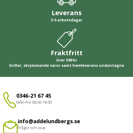
Leverans
3-5 arbetsdagar
Fraktfritt
över 599 kr
Grillar, skrymmande varor samt hemleverans undantagna
0346-21 67 45
Mån-Fre 08.00-18.00
info@addelundbergs.se
Frågor och svar