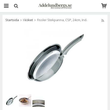
Startsida
I köket
Fissler Stekpanna, CSP, 24cm, Ind.