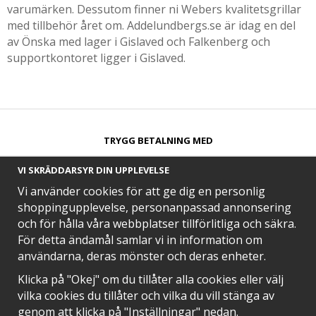
varumärken. Dessutom finner ni Webers kvalitetsgrillar
med tillbehör året om. Addelundbergs.se är idag en del
av Önska med lager i Gislaved och Falkenberg och
supportkontoret ligger i Gislaved.
TRYGG BETALNING MED​
VI SKRÄDDARSYR DIN UPPLEVELSE
Vi använder cookies för att ge dig en personlig
shoppingupplevelse, personanpassad annonsering
och för hålla våra webbplatser tillförlitliga och säkra.
SNABB LEVERANS MED
För detta ändamål samlar vi in information om
användarna, deras mönster och deras enheter.
Klicka på "Okej" om du tillåter alla cookies eller välj
vilka cookies du tillåter och vilka du vill stänga av
EN DEL AV
genom att klicka på "Inställningar" nedan.