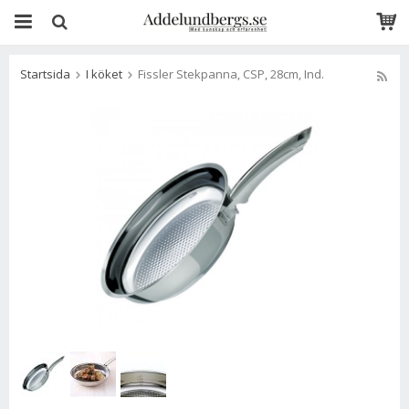
Startsida
I köket
Fissler Stekpanna, CSP, 28cm, Ind.