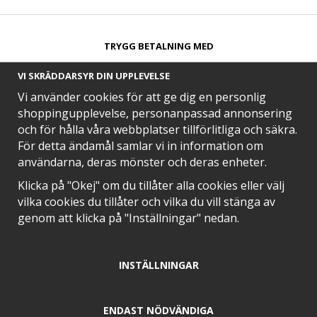
TRYGG BETALNING MED​
VI SKRÄDDARSYR DIN UPPLEVELSE
Vi använder cookies för att ge dig en personlig
shoppingupplevelse, personanpassad annonsering
och för hålla våra webbplatser tillförlitliga och säkra.
SNABB LEVERANS MED
För detta ändamål samlar vi in information om
användarna, deras mönster och deras enheter.
Klicka på "Okej" om du tillåter alla cookies eller välj
vilka cookies du tillåter och vilka du vill stänga av
EN DEL AV
genom att klicka på "Inställningar" nedan.
INSTÄLLNINGAR
POSITIVA OMDÖMEN PÅ
ENDAST NÖDVÄNDIGA