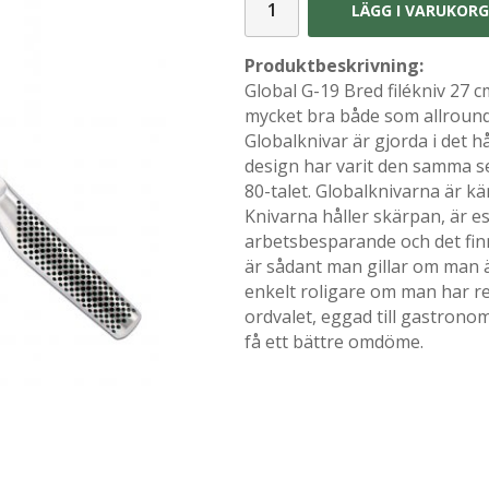
LÄGG I VARUKOR
Produktbeskrivning:
Global G-19 Bred filékniv 27 c
mycket bra både som allroundk
Globalknivar är gjorda i det h
design har varit den samma se
80-talet. Globalknivarna är kän
Knivarna håller skärpan, är est
arbetsbesparande och det finns 
är sådant man gillar om man ä
enkelt roligare om man har r
ordvalet, eggad till gastrono
få ett bättre omdöme.