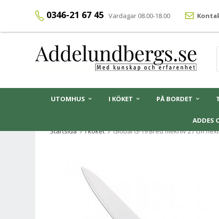
0346-21 67 45
Vardagar 08.00-18.00
Kontak
UTOMHUS
I KÖKET
PÅ BORDET
ADDES 
Startsida
I köket
Global G-19 Bred filékniv 27 cm flex