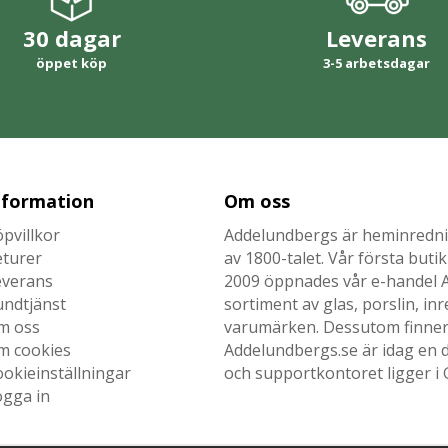
30 dagar
Leverans
öppet köp
3-5 arbetsdagar
nformation
Om oss
pvillkor
Addelundbergs är heminrednin
eturer
av 1800-talet. Vår första but
everans
2009 öppnades vår e-handel Ad
undtjänst
sortiment av glas, porslin, i
m oss
varumärken. Dessutom finner n
m cookies
Addelundbergs.se är idag en d
okieinställningar
och supportkontoret ligger i 
ogga in