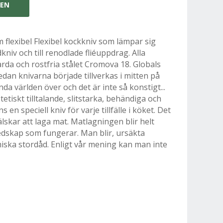
GEN
m flexibel Flexibel kockkniv som lämpar sig
niv och till renodlade fliéuppdrag.
Alla
årda och rostfria stålet Cromova 18. Globals
dan knivarna började tillverkas i mitten på
da världen över och det är inte så konstigt...
etiskt tilltalande, slitstarka, behändiga och
en speciell kniv för varje tillfälle i köket. Det
lskar att laga mat. Matlagningen blir helt
edskap som fungerar. Man blir, ursäkta
miska stordåd. Enligt vår mening kan man inte