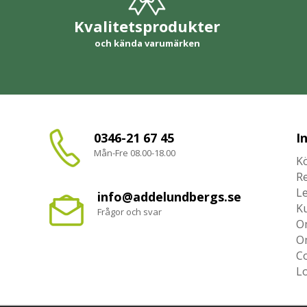
Kvalitetsprodukter
och kända varumärken
0346-21 67 45
I
Mån-Fre 08.00-18.00
Kö
R
L
info@addelundbergs.se
K
Frågor och svar
O
O
Co
L