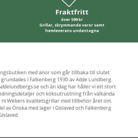
Fraktfritt
över 599 kr
Grillar, skrymmande varor samt
hemleverans undantagna
gsbutiken med anor som går tillbaka till slutet
ik grundades i Falkenberg 1930 av Adde Lundberg.
delundbergs.se och än idag har håller vi ett stort
nredningsdetaljer och köksutrustning från välkända
i Webers kvalitetsgrillar med tillbehör året om.
el av Önska med lager i Gislaved och Falkenberg
Gislaved.