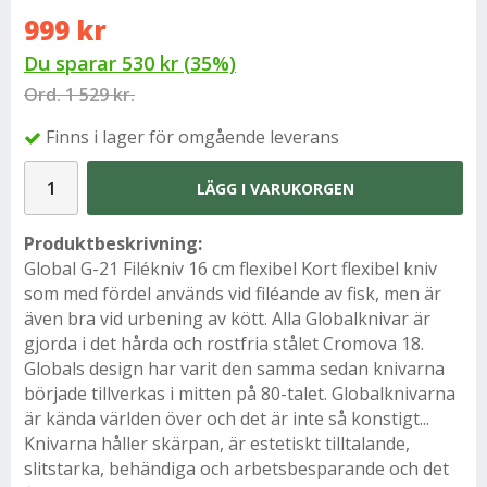
999 kr
Du sparar
530 kr
(
35
%)
Ord.
1 529 kr.
Finns i lager för omgående leverans
LÄGG I VARUKORGEN
Produktbeskrivning:
Global G-21 Filékniv 16 cm flexibel Kort flexibel kniv
som med fördel används vid filéande av fisk, men är
även bra vid urbening av kött.
Alla Globalknivar är
gjorda i det hårda och rostfria stålet Cromova 18.
Globals design har varit den samma sedan knivarna
började tillverkas i mitten på 80-talet. Globalknivarna
är kända världen över och det är inte så konstigt...
Knivarna håller skärpan, är estetiskt tilltalande,
slitstarka, behändiga och arbetsbesparande och det