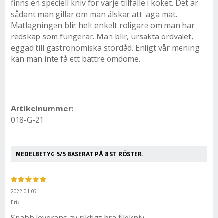
finns en speciell kniv för varje tillfälle i köket. Det är
sådant man gillar om man älskar att laga mat.
Matlagningen blir helt enkelt roligare om man har
redskap som fungerar. Man blir, ursäkta ordvalet,
eggad till gastronomiska stordåd. Enligt vår mening
kan man inte få ett bättre omdöme.
Artikelnummer:
018-G-21
MEDELBETYG
5
/5 BASERAT PÅ
8
ST RÖSTER.
2022-01-07
Erik
Snabb leverans av riktigt bra filékniv