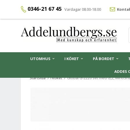
0346-21 67 45
Vardagar 08.00-18.00
Kontak
UTOMHUS
I KÖKET
PÅ BORDET
ADDES 
Startsida
I köket
Global G-2220 set med G,2, MinoSh