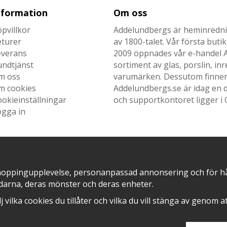
nformation
Om oss
pvillkor
Addelundbergs är heminrednin
eturer
av 1800-talet. Vår första but
everans
2009 öppnades vår e-handel Ad
undtjänst
sortiment av glas, porslin, i
m oss
varumärken. Dessutom finner n
m cookies
Addelundbergs.se är idag en d
okieinställningar
och supportkontoret ligger i 
ogga in
SNABB LEVERANS MED
EN DEL AV
hoppingupplevelse, personanpassad annonsering och för hålla
darna, deras mönster och deras enheter.
älj vilka cookies du tillåter och vilka du vill stänga av genom 