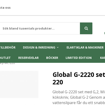
ta oss
TILLBEHÖR
DESIGN & INREDNING
ELARTIKLAR & MASKINER
OUTLET
RESERVDELAR
BÖCKER
LIMITED EDITION
KA
arp MC-220
Global G-2220 se
220
Global G-2220 set med G,2, M
kökskniv, Global G-2 Genom 
vattenslipare får du ett snabbt