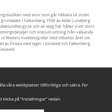
gsbutiken med anor som går tillbaka till slutet
ik grundades i Falkenberg 1930 av Adde Lundberg.
delundbergs.se och än idag har håller vi ett stort
nredningsdetaljer och köksutrustning från välkända
i Webers kvalitetsgrillar med tillbehör året om.
el av Önska med lager i Gislaved och Falkenberg
Gislaved.
POSITIVA OMDÖMEN PÅ
 våra webbplatser tillförlitliga och säkra. För
att klicka på "Inställningar" nedan.