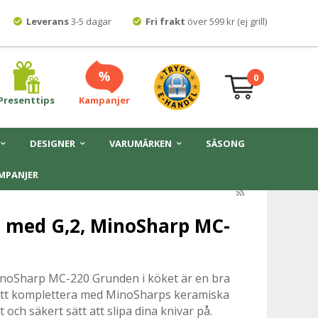
Leverans
3-5 dagar
Fri frakt
över 599 kr (ej grill)
0
Presenttips
Kampanjer
DESIGNER
VARUMÄRKEN
SÄSONG
MPANJER
t med G,2, MinoSharp MC-
inoSharp MC-220 Grunden i köket är en bra
att komplettera med MinoSharps keramiska
 och säkert sätt att slipa dina knivar på.