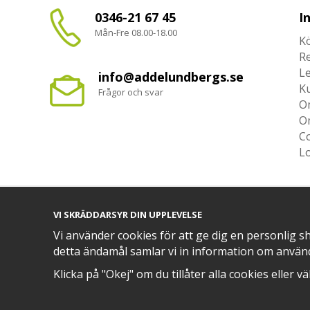
0346-21 67 45
I
Mån-Fre 08.00-18.00
Kö
R
L
info@addelundbergs.se
K
Frågor och svar
O
O
Co
L
VI SKRÄDDARSYR DIN UPPLEVELSE
TRYGG BETALNING MED​
Vi använder cookies för att ge dig en personlig s
detta ändamål samlar vi in information om använ
Klicka på "Okej" om du tillåter alla cookies eller v