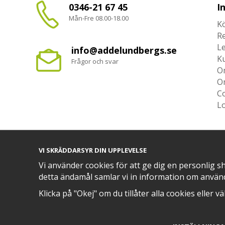
0346-21 67 45
I
Mån-Fre 08.00-18.00
Kö
R
L
info@addelundbergs.se
K
Frågor och svar
O
O
Co
L
VI SKRÄDDARSYR DIN UPPLEVELSE
TRYGG BETALNING MED​
Vi använder cookies för att ge dig en personlig s
detta ändamål samlar vi in information om använ
Klicka på "Okej" om du tillåter alla cookies eller v