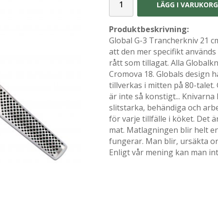
LÄGG I VARUKOR
Produktbeskrivning:
Global G-3 Trancherkniv 21 c
att den mer specifikt används 
rått som tillagat.
Alla Globalkni
Cromova 18. Globals design h
tillverkas i mitten på 80-tale
är inte så konstigt... Knivarna 
slitstarka, behändiga och arb
för varje tillfälle i köket. De
mat. Matlagningen blir helt 
fungerar. Man blir, ursäkta or
Enligt vår mening kan man in