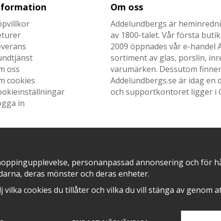
nformation
Om oss
pvillkor
Addelundbergs är heminrednin
eturer
av 1800-talet. Vår första but
everans
2009 öppnades vår e-handel Ad
undtjänst
sortiment av glas, porslin, i
m oss
varumärken. Dessutom finner n
m cookies
Addelundbergs.se är idag en d
okieinställningar
och supportkontoret ligger i 
ogga in
SNABB LEVERANS MED
EN DEL AV
hoppingupplevelse, personanpassad annonsering och för hålla
darna, deras mönster och deras enheter.
älj vilka cookies du tillåter och vilka du vill stänga av genom 