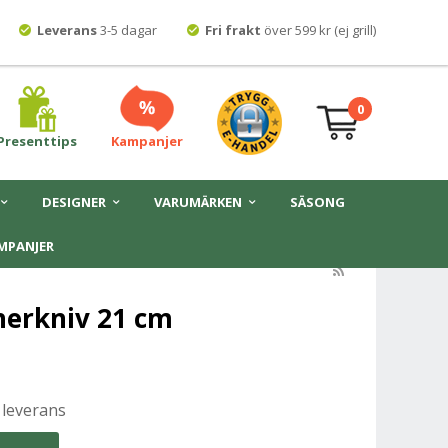
Leverans
3-5 dagar
Fri frakt
över 599 kr (ej grill)
0
Presenttips
Kampanjer
DESIGNER
VARUMÄRKEN
SÄSONG
MPANJER
herkniv 21 cm
 leverans