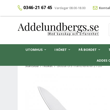
0346-21 67 45
Vardagar 08.00-18.00
Kontak
UTOMHUS
I KÖKET
PÅ BORDET
ADDES 
Startsida
I köket
Global G-3 Trancherkniv 21 cm