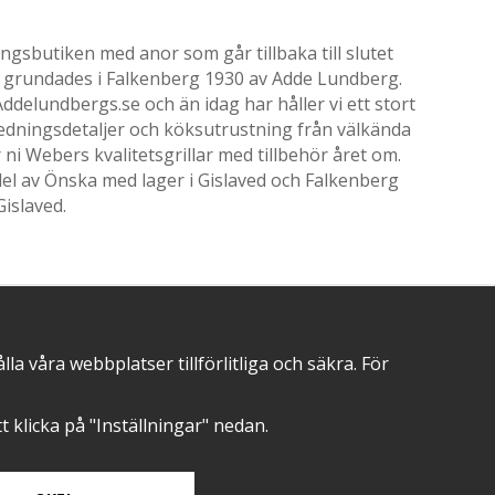
gsbutiken med anor som går tillbaka till slutet
ik grundades i Falkenberg 1930 av Adde Lundberg.
delundbergs.se och än idag har håller vi ett stort
nredningsdetaljer och köksutrustning från välkända
i Webers kvalitetsgrillar med tillbehör året om.
el av Önska med lager i Gislaved och Falkenberg
Gislaved.
POSITIVA OMDÖMEN PÅ
 våra webbplatser tillförlitliga och säkra. För
att klicka på "Inställningar" nedan.