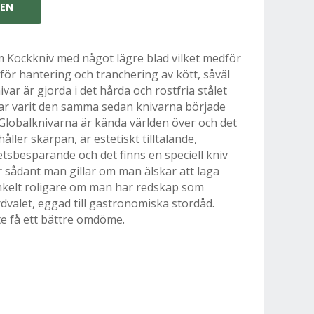
GEN
m Kockkniv med något lägre blad vilket medför
för hantering och tranchering av kött, såväl
var är gjorda i det hårda och rostfria stålet
ar varit den samma sedan knivarna började
t. Globalknivarna är kända världen över och det
håller skärpan, är estetiskt tilltalande,
etsbesparande och det finns en speciell kniv
t är sådant man gillar om man älskar att laga
enkelt roligare om man har redskap som
dvalet, eggad till gastronomiska stordåd.
te få ett bättre omdöme.