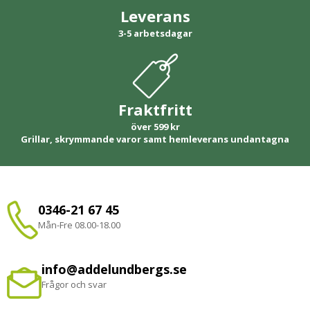
Leverans
3-5 arbetsdagar
Fraktfritt
över 599 kr
Grillar, skrymmande varor samt hemleverans undantagna
0346-21 67 45
Mån-Fre 08.00-18.00
info@addelundbergs.se
Frågor och svar