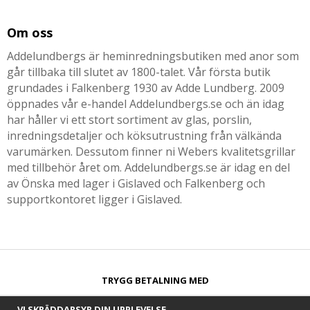
Om oss
Addelundbergs är heminredningsbutiken med anor som
går tillbaka till slutet av 1800-talet. Vår första butik
grundades i Falkenberg 1930 av Adde Lundberg. 2009
öppnades vår e-handel Addelundbergs.se och än idag
har håller vi ett stort sortiment av glas, porslin,
inredningsdetaljer och köksutrustning från välkända
varumärken. Dessutom finner ni Webers kvalitetsgrillar
med tillbehör året om. Addelundbergs.se är idag en del
av Önska med lager i Gislaved och Falkenberg och
supportkontoret ligger i Gislaved.
TRYGG BETALNING MED​
VI SKRÄDDARSYR DIN UPPLEVELSE