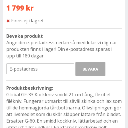
1 799 kr
Finns ej i lagret
Bevaka produkt
Ange din e-postadress nedan så meddelar vi dig när
produkten finns i lager! Din e-postadress sparas i
upp till 180 dagar.
BEVAKA
Produktbeskrivning:
Global GF-33 Kockkniv smidd 21 cm Lång, flexibel
filékniv. Fungerar utmärkt till såväl skinka och lax som
till de hemmagjorda tårtbottnarna. Olivslipningen gör
att livsmedlet som du skär släpper lättare från bladet.
Ersätter G-60. En smidd kockkniv, lättarbetad och en
utmärkt allroundkniv. En klassisk kockkniv helt