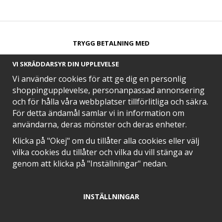
TRYGG BETALNING MED​
VI SKRÄDDARSYR DIN UPPLEVELSE
Vi använder cookies för att ge dig en personlig
shoppingupplevelse, personanpassad annonsering
och för hålla våra webbplatser tillförlitliga och säkra.
SNABB LEVERANS MED
För detta ändamål samlar vi in information om
användarna, deras mönster och deras enheter.
Klicka på "Okej" om du tillåter alla cookies eller välj
vilka cookies du tillåter och vilka du vill stänga av
EN DEL AV
genom att klicka på "Inställningar" nedan.
INSTÄLLNINGAR
POSITIVA OMDÖMEN PÅ