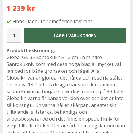
1 239 kr
Finns i lager för omgående leverans
LÄGG I VARUKORGEN
Produktbeskrivning:
Global GS-35 Santokukniv 13 cm En mindre
Santokukniv som med dess höga blad är mycket väl
lämpad för både grönsaker och fågel. Alla
Globalknivar är gjorda i det hårda och rostfria stålet
Cromova 18. Globals design har varit den samma
sedan knivarna började tillverkas i mitten på 80-talet.
Globalknivarna är kända världen över och det är inte
så konstigt... Knivarna håller skärpan, är estetiskt
tilltalande, slitstarka, behändiga och
arbetsbesparande och det finns en speciell kniv för
varje tillfälle i köket. Det är sådant man gillar om man
älskar att laga mat. Matlagningen blir helt enkelt