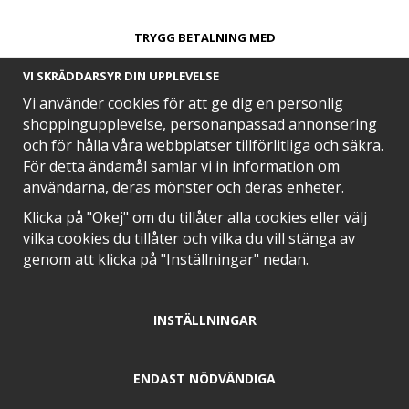
TRYGG BETALNING MED​
VI SKRÄDDARSYR DIN UPPLEVELSE
Vi använder cookies för att ge dig en personlig
shoppingupplevelse, personanpassad annonsering
och för hålla våra webbplatser tillförlitliga och säkra.
SNABB LEVERANS MED
För detta ändamål samlar vi in information om
användarna, deras mönster och deras enheter.
Klicka på "Okej" om du tillåter alla cookies eller välj
vilka cookies du tillåter och vilka du vill stänga av
EN DEL AV
genom att klicka på "Inställningar" nedan.
INSTÄLLNINGAR
POSITIVA OMDÖMEN PÅ
ENDAST NÖDVÄNDIGA