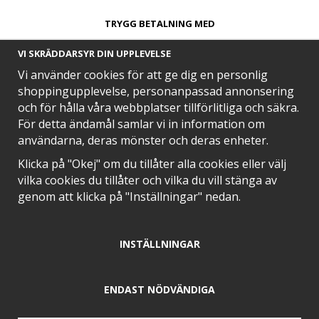
TRYGG BETALNING MED​
VI SKRÄDDARSYR DIN UPPLEVELSE
Vi använder cookies för att ge dig en personlig
shoppingupplevelse, personanpassad annonsering
och för hålla våra webbplatser tillförlitliga och säkra.
SNABB LEVERANS MED
För detta ändamål samlar vi in information om
användarna, deras mönster och deras enheter.
Klicka på "Okej" om du tillåter alla cookies eller välj
vilka cookies du tillåter och vilka du vill stänga av
EN DEL AV
genom att klicka på "Inställningar" nedan.
INSTÄLLNINGAR
POSITIVA OMDÖMEN PÅ
ENDAST NÖDVÄNDIGA