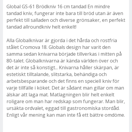
Global GS-61 Brödkniv 16 cm tandad En mindre
tandad kniv, fungerar inte bara till bröd utan är även
perfekt till salladen och diverse grönsaker, en perfekt
tandad allroundkniv helt enkelt!
Alla Globalknivar är gjorda i det hårda och rostfria
stålet Cromova 18. Globals design har varit den
samma sedan knivarna började tillverkas i mitten på
80-talet. Globalknivarna är kända världen över och
det är inte så konstigt... Knivarna håller skärpan, är
estetiskt tilltalande, slitstarka, behändiga och
arbetsbesparande och det finns en speciell kniv för
varje tillfälle i köket. Det är sådant man gillar om man
älskar att laga mat. Matlagningen blir helt enkelt
roligare om man har redskap som fungerar. Man blir,
ursäkta ordvalet, eggad till gastronomiska stordåd.
Enligt vår mening kan man inte få ett bättre omdöme.