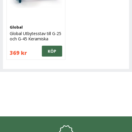
Global
Global Utbytesstav till G-25
och G-45 Keramiska
brynen
KÖP
369 kr