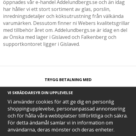
öppnades vår e-handel Addelundbergs.se och än idag
har håller vi ett stort sortiment av glas, porslin,
inredningsdetaljer och köksutrustning från välkända
varumärken. Dessutom finner ni Webers kvalitetsgrillar
med tillbehör året om. Addelundbergs.se är idag en del
av Önska med lager i Gislaved och Falkenberg och
supportkontoret ligger i Gislaved.
TRYGG BETALNING MED​
VI SKRÄDDARSYR DIN UPPLEVELSE
Vi använder cookies för att ge dig en personlig
shoppingupplevelse, personanpassad annonsering
och för hålla våra webbplatser tillförlitliga och säkra.
SNABB LEVERANS MED
För detta ändamål samlar vi in information om
användarna, deras mönster och deras enheter.