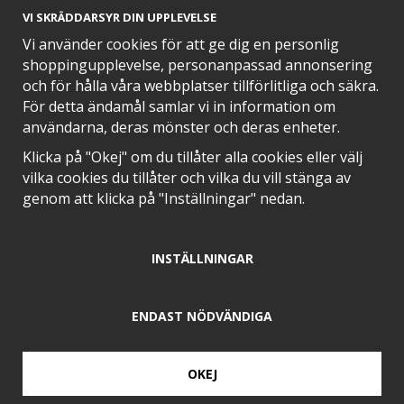
VI SKRÄDDARSYR DIN UPPLEVELSE
Vi använder cookies för att ge dig en personlig
shoppingupplevelse, personanpassad annonsering
och för hålla våra webbplatser tillförlitliga och säkra.
SNABB LEVERANS MED
För detta ändamål samlar vi in information om
användarna, deras mönster och deras enheter.
Klicka på "Okej" om du tillåter alla cookies eller välj
vilka cookies du tillåter och vilka du vill stänga av
EN DEL AV
genom att klicka på "Inställningar" nedan.
INSTÄLLNINGAR
POSITIVA OMDÖMEN PÅ
ENDAST NÖDVÄNDIGA
OKEJ