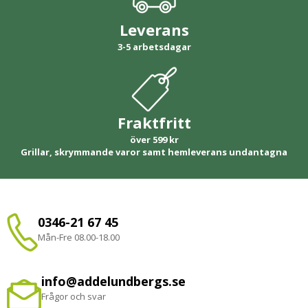
Leverans
3-5 arbetsdagar
Fraktfritt
över 599 kr
Grillar, skrymmande varor samt hemleverans undantagna
0346-21 67 45
Mån-Fre 08.00-18.00
info@addelundbergs.se
Frågor och svar