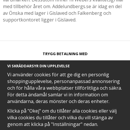
med tillbehör året om. Addelundbergs.se är idag en del
av Önska med lager i Gislaved och Falkenberg och
supportkontoret ligger i Gislaved.
TRYGG BETALNING MED​
VI SKRÄDDARSYR DIN UPPLEVELSE
Vi använder cookies för att ge dig en personlig
shoppingupplevelse, personanpassad annonsering
och för hålla våra webbplatser tillförlitliga och säkra.
SNABB LEVERANS MED
För detta ändamål samlar vi in information om
användarna, deras mönster och deras enheter.
Klicka på "Okej" om du tillåter alla cookies eller välj
vilka cookies du tillåter och vilka du vill stänga av
EN DEL AV
genom att klicka på "Inställningar" nedan.