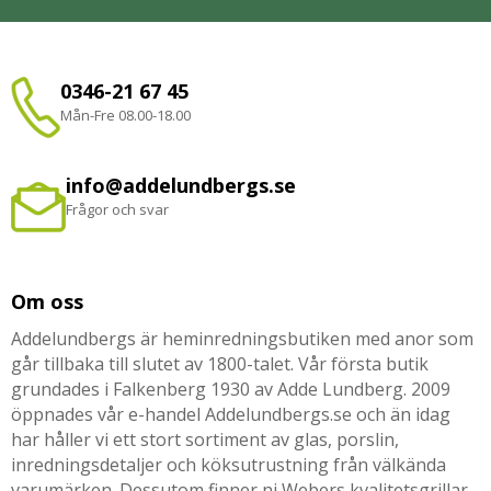
0346-21 67 45
Mån-Fre 08.00-18.00
info@addelundbergs.se
Frågor och svar
Om oss
Addelundbergs är heminredningsbutiken med anor som
går tillbaka till slutet av 1800-talet. Vår första butik
grundades i Falkenberg 1930 av Adde Lundberg. 2009
öppnades vår e-handel Addelundbergs.se och än idag
har håller vi ett stort sortiment av glas, porslin,
inredningsdetaljer och köksutrustning från välkända
varumärken. Dessutom finner ni Webers kvalitetsgrillar