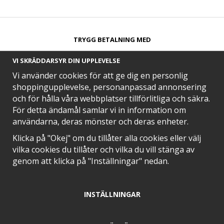
TRYGG BETALNING MED​
VI SKRÄDDARSYR DIN UPPLEVELSE
Vi använder cookies för att ge dig en personlig
shoppingupplevelse, personanpassad annonsering
och för hålla våra webbplatser tillförlitliga och säkra.
SNABB LEVERANS MED
För detta ändamål samlar vi in information om
användarna, deras mönster och deras enheter.
Klicka på "Okej" om du tillåter alla cookies eller välj
vilka cookies du tillåter och vilka du vill stänga av
EN DEL AV
genom att klicka på "Inställningar" nedan.
INSTÄLLNINGAR
POSITIVA OMDÖMEN PÅ