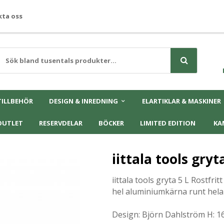
ta oss
TILLBEHÖR
DESIGN & INREDNING
ELARTIKLAR & MASKINER
OUTLET
RESERVDELAR
BÖCKER
LIMITED EDITION
KA
iittala tools gryt
iittala tools gryta 5 L
Rostfrit
hel aluminiumkärna runt hela g
Design: Björn Dahlström
H: 1