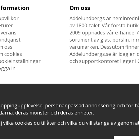
nformation
Om oss
pvillkor
Addelundbergs är heminrednin
eturer
av 1800-talet. Vår första but
everans
2009 öppnades vår e-handel Ad
undtjänst
sortiment av glas, porslin, i
m oss
varumärken. Dessutom finner n
m cookies
Addelundbergs.se är idag en d
okieinställningar
och supportkontoret ligger i 
ogga in
SNABB LEVERANS MED
EN DEL AV
hoppingupplevelse, personanpassad annonsering och för hålla
darna, deras mönster och deras enheter.
älj vilka cookies du tillåter och vilka du vill stänga av genom 