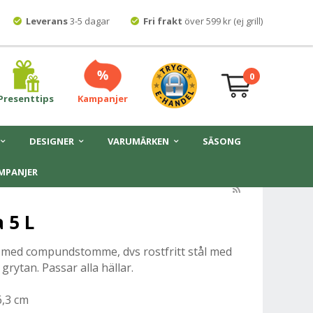
Leverans
3-5 dagar
Fri frakt
över 599 kr (ej grill)
0
Presenttips
Kampanjer
DESIGNER
VARUMÄRKEN
SÄSONG
MPANJER
a 5 L
t med compundstomme, dvs rostfritt stål med
rytan. Passar alla hällar.
6,3 cm