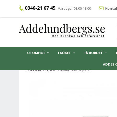
0346-21 67 45
Vardagar 08.00-18.00
Kontak
UTOMHUS
I KÖKET
PÅ BORDET
ADDES 
Startsida
I köket
iittala tools gryta 5 L