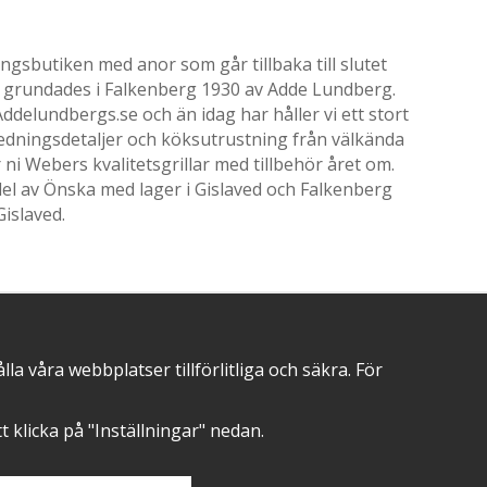
gsbutiken med anor som går tillbaka till slutet
ik grundades i Falkenberg 1930 av Adde Lundberg.
delundbergs.se och än idag har håller vi ett stort
nredningsdetaljer och köksutrustning från välkända
i Webers kvalitetsgrillar med tillbehör året om.
el av Önska med lager i Gislaved och Falkenberg
Gislaved.
POSITIVA OMDÖMEN PÅ
 våra webbplatser tillförlitliga och säkra. För
att klicka på "Inställningar" nedan.