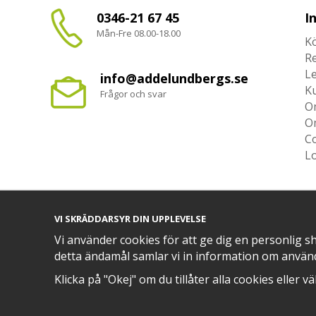
0346-21 67 45
I
Mån-Fre 08.00-18.00
Kö
R
L
info@addelundbergs.se
K
Frågor och svar
O
O
Co
L
VI SKRÄDDARSYR DIN UPPLEVELSE
TRYGG BETALNING MED​
Vi använder cookies för att ge dig en personlig s
detta ändamål samlar vi in information om använ
Klicka på "Okej" om du tillåter alla cookies eller v